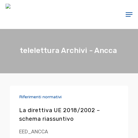
Hit enter to search or ESC to close
telelettura Archivi - Ancca
Riferimenti normativi
Chi siamo
La direttiva UE 2018/2002 –
Informazioni utili
Soci
schema riassuntivo
Attività
Dicono di noi
Informazioni e studi di
EED_ANCCA