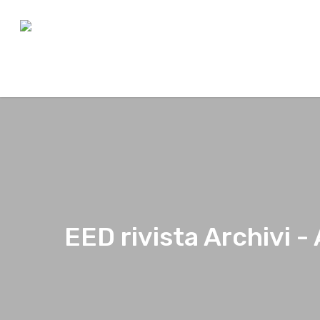
Hit enter to search or ESC to close
EED rivista Archivi -