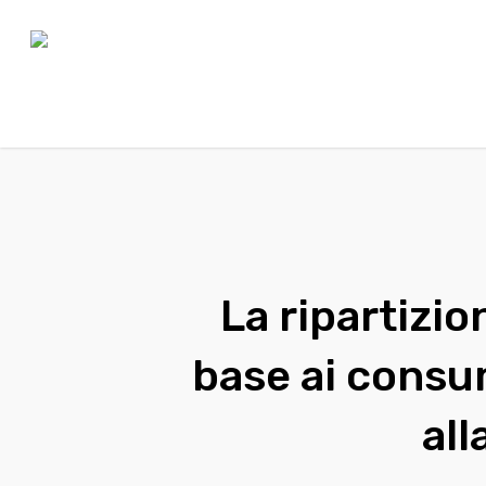
Hit enter to search or ESC to close
La ripartizio
base ai consu
all