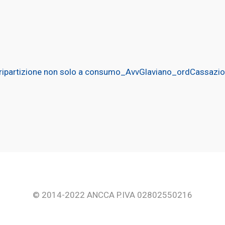
ripartizione non solo a consumo_AvvGlaviano_ordCassazi
© 2014-2022 ANCCA P.IVA 02802550216